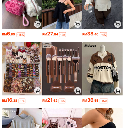
6
27
38
RM
.80
RM
.84
RM
.40
-15%
-4%
-4%
16
21
36
RM
.38
RM
.62
RM
.55
-9%
-6%
-15%