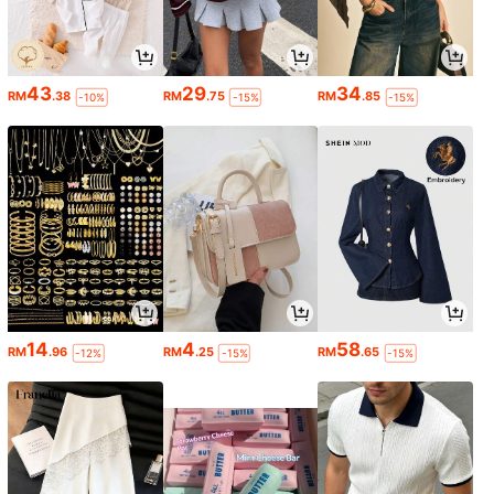
43
29
34
RM
.38
RM
.75
RM
.85
-10%
-15%
-15%
14
4
58
RM
.96
RM
.25
RM
.65
-12%
-15%
-15%