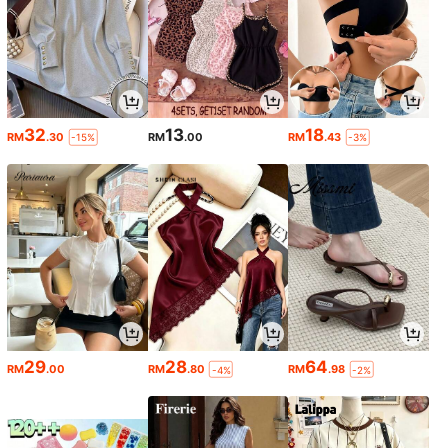
32
13
18
RM
.30
RM
.00
RM
.43
-15%
-3%
29
28
64
RM
.00
RM
.80
RM
.98
-4%
-2%