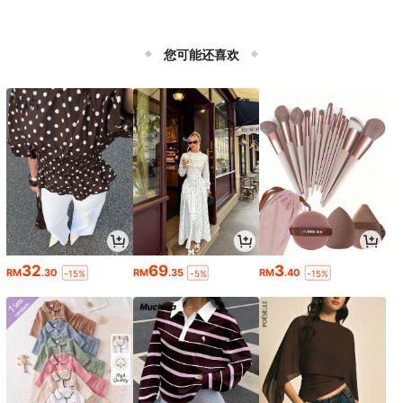
您可能还喜欢
32
69
3
RM
.30
RM
.35
RM
.40
-15%
-5%
-15%