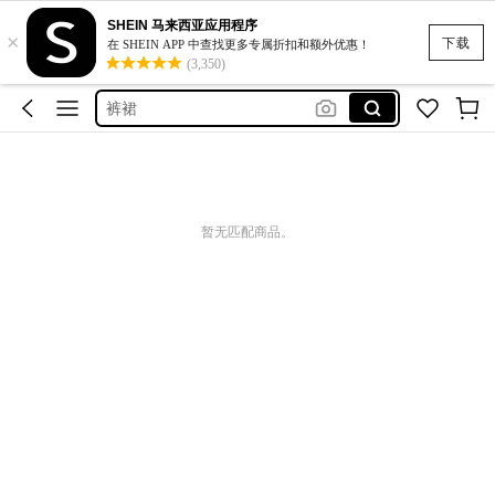
SHEIN 马来西亚应用程序
×
黑色短裤女生
下载
在 SHEIN APP 中查找更多专属折扣和额外优惠！
(3,350)
复古连衣裙
裤裙
大码运动套装
长袖睡衣
黑色短裤女生
暂无匹配商品。
复古连衣裙