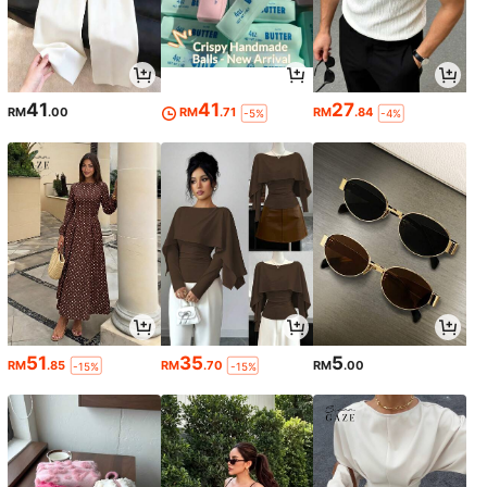
41
41
27
RM
.00
RM
.71
RM
.84
-5%
-4%
51
35
5
RM
.85
RM
.70
RM
.00
-15%
-15%