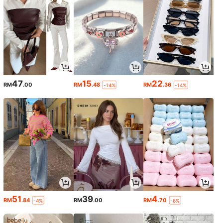
47
15
22
RM
.00
RM
.48
RM
.36
-14%
-14%
51
39
4
RM
.84
RM
.00
RM
.70
-4%
-6%