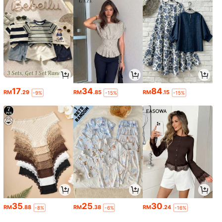
17
34
84
RM
.29
RM
.85
RM
.15
-9%
-15%
-15%
35
25
30
RM
.88
RM
.38
RM
.24
-8%
-6%
-16%