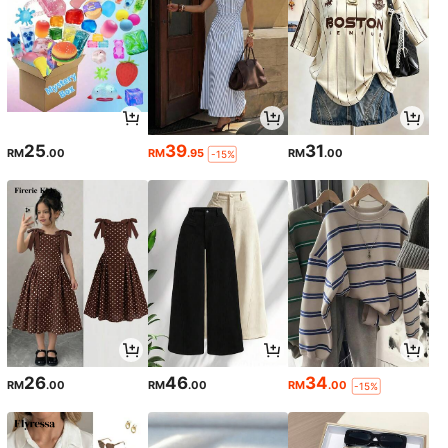
25
39
31
RM
.00
RM
.95
RM
.00
-15%
26
46
34
RM
.00
RM
.00
RM
.00
-15%