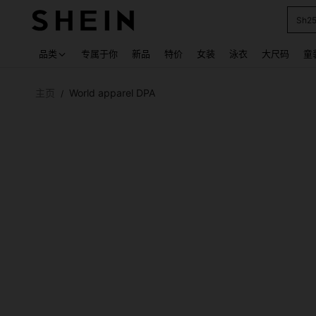
Sh2
Use up
品类
专属于你
新品
特价
女装
泳衣
大尺码
童
主页
World apparel DPA
/