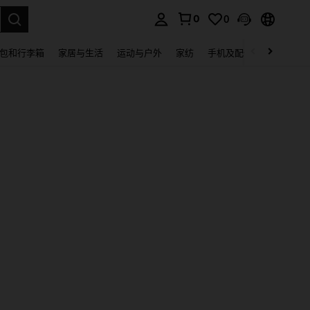
0
0
lect.
包和行李箱
家居与生活
运动与户外
家纺
手机及配件
电子产品