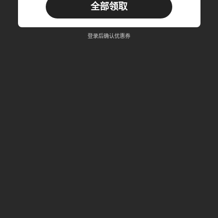
全部领取
22
商品优惠券
%OFF
订单 RM310.49+
限时
登录后确认优惠券