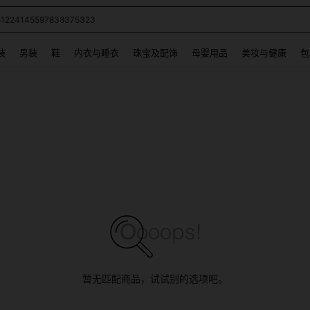
60114160269171760441
 and down arrow keys to navigate search 最近搜索 and 搜索发现. Press Enter to se
装
男装
鞋
内衣与睡衣
珠宝及配饰
母婴用品
美妆与健康
包
暂无匹配商品，试试别的选项吧。