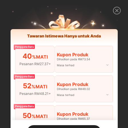
Tawaran Istimewa Hanya untuk Anda
Pengguna Baru
Kupon Produk
40
%MATI
Dihadkan pada RM73.54
Pesanan RM27.37+
Masa terhad
Pengguna Baru
Kupon Produk
52
%MATI
Dihadkan pada RM49.02
Pesanan RM48.21+
Masa terhad
Pengguna Baru
Kupon Produk
50
%MATI
Dihadkan pada RM65.37
Pesanan RM75.58+
Masa terhad