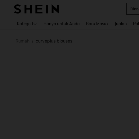
Satin
Use up 
Kategori
Hanya untuk Anda
Baru Masuk
Jualan
Pa
Rumah
curveplus blouses
/