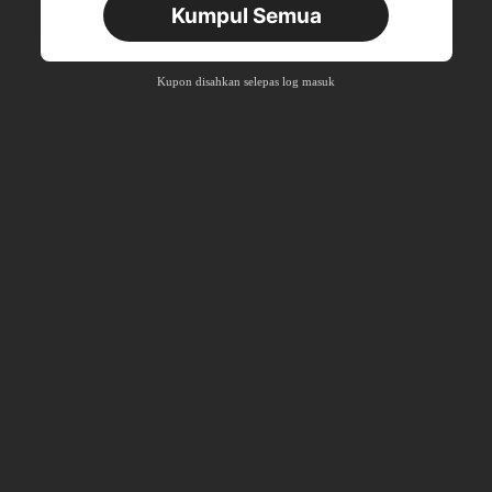
Kumpul Semua
Pengguna Baru
Kupon Produk
50
%MATI
Dihadkan pada RM142.99
Kupon disahkan selepas log masuk
Pesanan RM109.9+
Masa terhad