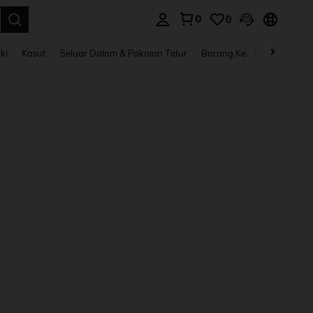
0
0
n. Press Enter to select.
ki
Kasut
Seluar Dalam & Pakaian Tidur
Barang Kemas & Aksesori