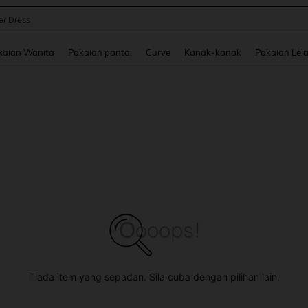
 Skirt
and down arrow keys to navigate search Baru-baru Ini Dicari and Carian Penemua
kaian Wanita
Pakaian pantai
Curve
Kanak-kanak
Pakaian Lela
Tiada item yang sepadan. Sila cuba dengan pilihan lain.