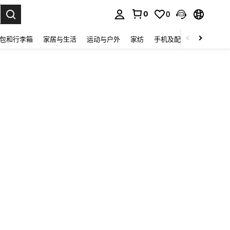
0
0
lect.
包和行李箱
家居与生活
运动与户外
家纺
手机及配件
电子产品