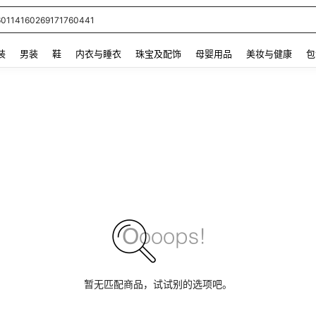
60114160269171760441
 and down arrow keys to navigate search 最近搜索 and 搜索发现. Press Enter to se
装
男装
鞋
内衣与睡衣
珠宝及配饰
母婴用品
美妆与健康
包
暂无匹配商品，试试别的选项吧。