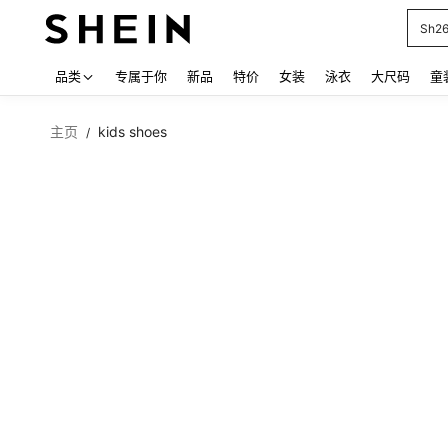
Sh2
Use up
品类
专属于你
新品
特价
女装
泳衣
大尺码
童
主页
kids shoes
/