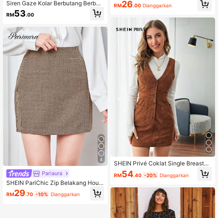
Berusuk Turtleneck, Atasan Lengan
26
Siren Gaze Kolar Berbutang Berbut
RM
.00
Dianggarkan
Panjang, Sweater Rajutan Pada Mu
ang Zip Up Jaket Bikers Pada Musi
53
sim Gugur/Musim Sejuk
RM
.00
m Gugur/Musim Sejuk Kasual Hitam
4
SHEIN Privé Coklat Single Breasted
Patch Pocket Cord Pakaian Pende
54
Pariaura
RM
.40
-20%
Dianggarkan
k Keseluruhan, Negara
SHEIN PariChic Zip Belakang Houn
dstooth Skirt
29
RM
.70
-10%
Dianggarkan