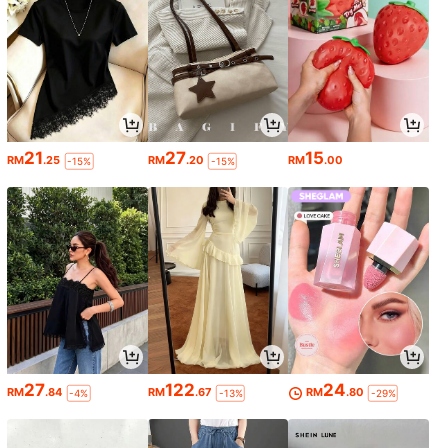
21
27
15
RM
.25
RM
.20
RM
.00
-15%
-15%
27
122
24
RM
.84
RM
.67
RM
.80
-4%
-13%
-29%