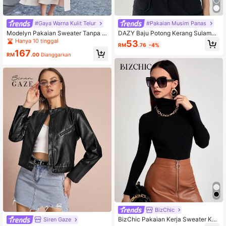
#Gaya Warna Kulit Telur
#Pakaian Musim Panas
Modelyn Pakaian Sweater Tanpa L
DAZY Baju Potong Kerang Sulaman
engan Pepejal & Cardigan Depan K
Lubang Atasan Lengan Panjang
Hanya 10 tinggal
53
RM
.76
-4%
ain Musim Sejuk Musim Gugur Untu
167
k Wanita
RM
.00
Dianggarkan
BizChic
BizChic Pakaian Kerja Sweater Knit
Siren Gaze