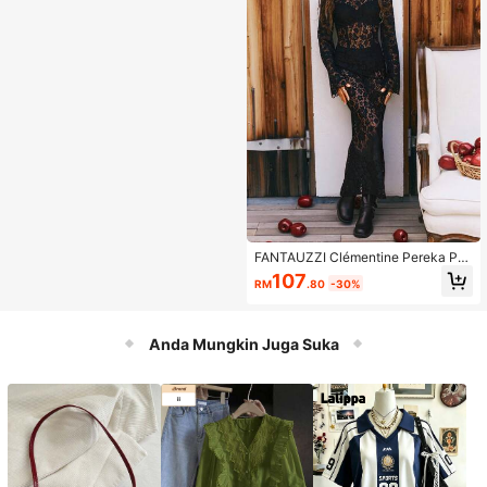
FANTAUZZI Clémentine Pereka Pa
kaian Kelim Duyung Bunga Bunga
107
RM
.80
-30%
Renda Tanpa Set Pakaian Dalam, P
akaian Anggun, Untuk Percutian, P
esta, Pakaian Konsert Hari Lahir, Pe
rayaan, Pesta Pakaian Rave, Perka
Anda Mungkin Juga Suka
hwinan, Pakaian Prom, Pakaian Bru
nch, Pakaian Pesta Teh