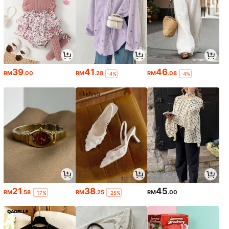
39
41
46
RM
.00
RM
.28
RM
.08
-4%
-4%
21
38
45
RM
.58
RM
.25
RM
.00
-17%
-25%