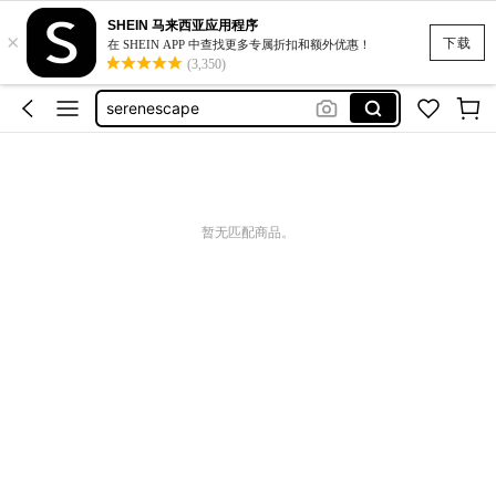
SHEIN 马来西亚应用程序
×
plus size women thermal underwear
下载
在 SHEIN APP 中查找更多专属折扣和额外优惠！
(3,350)
cottageslumber
serenescape
dazy
motf
plus size women thermal underwear
暂无匹配商品。
cottageslumber