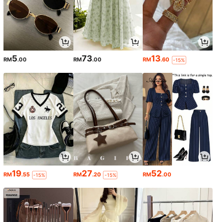
5
73
13
RM
.00
RM
.00
RM
.60
-15%
19
27
52
RM
.55
RM
.20
RM
.00
-15%
-15%