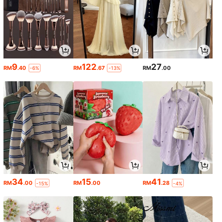
9
122
27
RM
.40
RM
.67
RM
.00
-6%
-13%
34
15
41
RM
.00
RM
.00
RM
.28
-15%
-4%