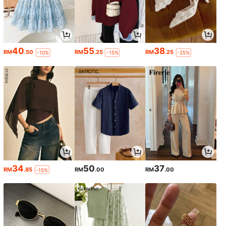
40
55
38
RM
.50
RM
.25
RM
.25
-10%
-15%
-25%
34
50
37
RM
.85
RM
.00
RM
.00
-15%