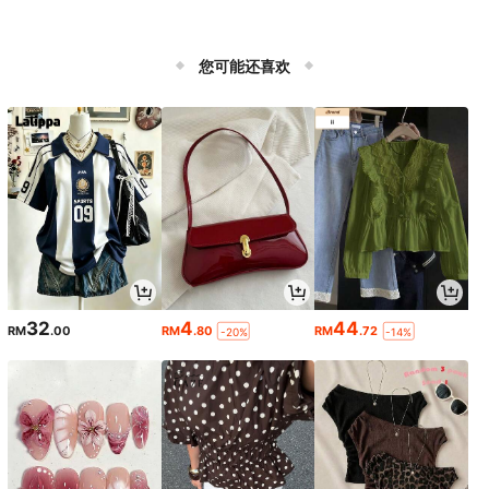
您可能还喜欢
32
4
44
RM
.00
RM
.80
RM
.72
-20%
-14%