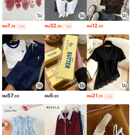
7
32
12
RM
.38
RM
.30
RM
.00
-18%
-15%
57
5
21
RM
.00
RM
.00
RM
.25
-15%