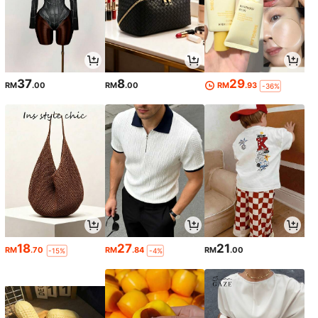
37
8
29
RM
.00
RM
.00
RM
.93
-36%
18
27
21
RM
.70
RM
.84
RM
.00
-15%
-4%