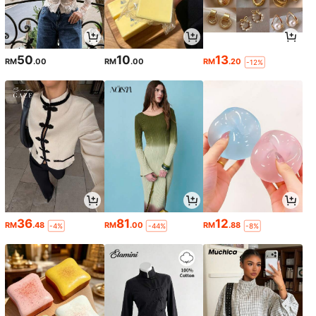
50
10
13
RM
.00
RM
.00
RM
.20
-12%
36
81
12
RM
.48
RM
.00
RM
.88
-4%
-44%
-8%