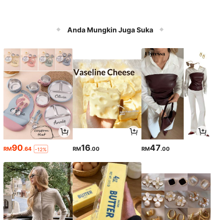
Anda Mungkin Juga Suka
90
16
47
RM
.64
RM
.00
RM
.00
-12%