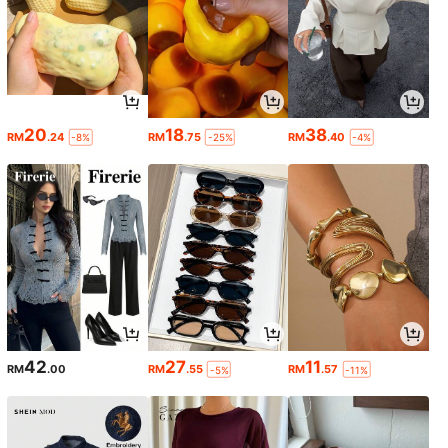
20
18
38
RM
.24
RM
.75
RM
.40
-8%
-25%
-4%
42
27
11
RM
.00
RM
.55
RM
.57
-5%
-11%