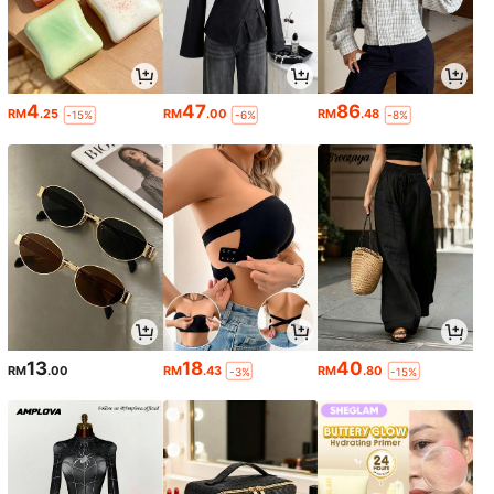
4
47
86
RM
.25
RM
.00
RM
.48
-15%
-6%
-8%
13
18
40
RM
.00
RM
.43
RM
.80
-3%
-15%