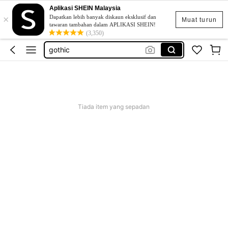
Aplikasi SHEIN Malaysia
×
ダウンジャケット
Dapatkan lebih banyak diskaun eksklusif dan
Muat turun
tawaran tambahan dalam APLIKASI SHEIN!
romwe men
(3,350)
gothic
musero
áo khoác nam
ダウンジャケット
Tiada item yang sepadan
romwe men