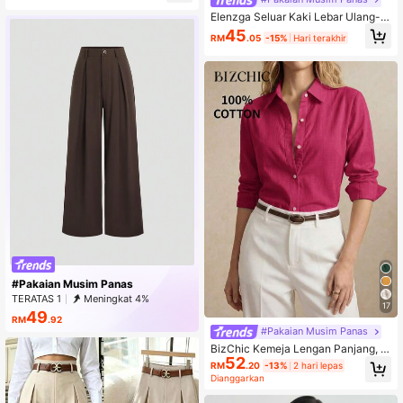
Elenzga Seluar Kaki Lebar Ulang-Al
ik Fesyen Wanita
45
RM
.05
-15%
Hari terakhir
#Pakaian Musim Panas
TERATAS 1
Meningkat 4%
17
49
RM
.92
#Pakaian Musim Panas
BizChic Kemeja Lengan Panjang, F
52
ormal Perniagaan, Gaya Percutian,
RM
.20
-13%
2 hari lepas
Longgar, Ulang-alik, Temujanji, Hari
Dianggarkan
an, Percutian, Halloween, Kembali
ke Sekolah, Parti, Hari Lahir, Musim