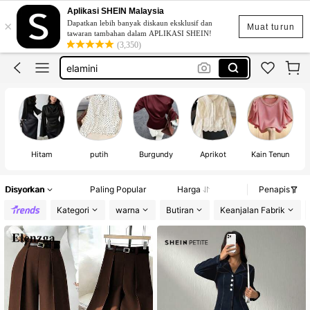
emery rose
Aplikasi SHEIN Malaysia
×
Dapatkan lebih banyak diskaun eksklusif dan
dazy
Muat turun
tawaran tambahan dalam APLIKASI SHEIN!
(3,350)
elamini
motf
livesso
emery rose
dazy
Hitam
putih
Burgundy
Aprikot
Kain Tenun
Disyorkan
Paling Popular
Harga
Penapis
Kategori
warna
Butiran
Keanjalan Fabrik